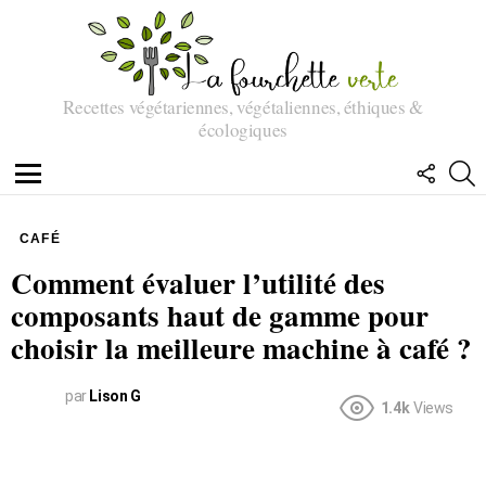
Recettes végétariennes, végétaliennes, éthiques &
écologiques
SUIVEZ
R
NOUS
Menu
CAFÉ
Comment évaluer l’utilité des
composants haut de gamme pour
choisir la meilleure machine à café ?
par
Lison G
1.4k
Views