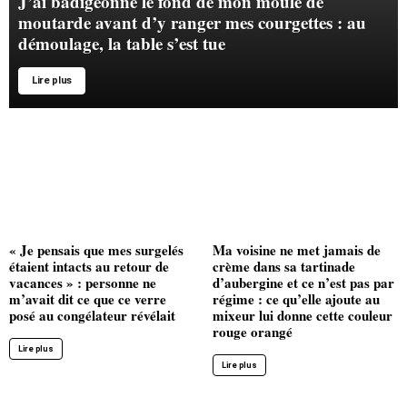
J’ai badigeonné le fond de mon moule de
moutarde avant d’y ranger mes courgettes : au
démoulage, la table s’est tue
Lire plus
« Je pensais que mes surgelés
Ma voisine ne met jamais de
étaient intacts au retour de
crème dans sa tartinade
vacances » : personne ne
d’aubergine et ce n’est pas par
m’avait dit ce que ce verre
régime : ce qu’elle ajoute au
posé au congélateur révélait
mixeur lui donne cette couleur
rouge orangé
Lire plus
Lire plus