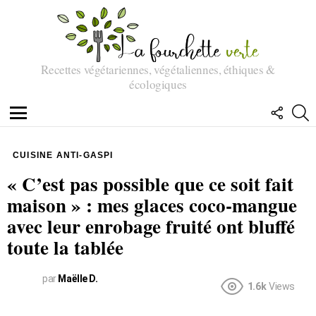
Recettes végétariennes, végétaliennes, éthiques &
écologiques
SUIVEZ
R
NOUS
Menu
CUISINE ANTI-GASPI
« C’est pas possible que ce soit fait
maison » : mes glaces coco-mangue
avec leur enrobage fruité ont bluffé
toute la tablée
par
Maëlle D.
1.6k
Views