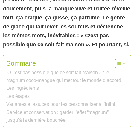
doucement, puis la
mangue vive et fruitée
réveille
tout. Ça craque, ça glisse, ça parfume. Le genre
de glace qui fait lever les sourcils et déclenche
les mêmes mots, inévitables : « C’est pas
possible que ce soit fait maison ». Et pourtant, si.
Sommaire
« C’est pas possible que ce soit fait maison » : le
magnum coco-mangue qui met tout le monde d’accord
Les ingrédients
Les étapes
Variantes et astuces pour les personnaliser à l’infini
Service et conservation : garder l’effet “magnum”
jusqu’à la dernière bouchée