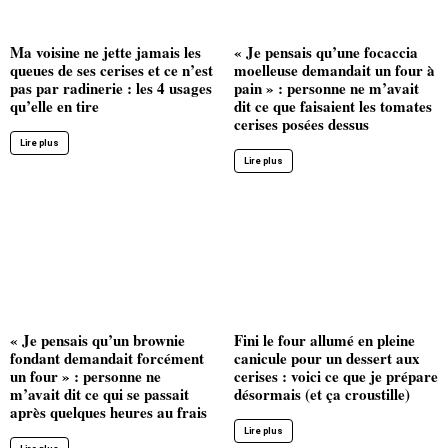
Ma voisine ne jette jamais les
« Je pensais qu’une focaccia
queues de ses cerises et ce n’est
moelleuse demandait un four à
pas par radinerie : les 4 usages
pain » : personne ne m’avait
qu’elle en tire
dit ce que faisaient les tomates
cerises posées dessus
Lire plus
Lire plus
« Je pensais qu’un brownie
Fini le four allumé en pleine
fondant demandait forcément
canicule pour un dessert aux
un four » : personne ne
cerises : voici ce que je prépare
m’avait dit ce qui se passait
désormais (et ça croustille)
après quelques heures au frais
Lire plus