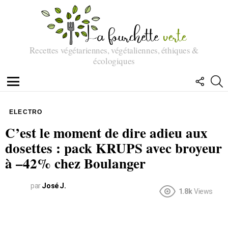
Recettes végétariennes, végétaliennes, éthiques &
écologiques
SUIVEZ
R
NOUS
Menu
ELECTRO
C’est le moment de dire adieu aux
dosettes : pack KRUPS avec broyeur
à –42% chez Boulanger
par
José J.
1.8k
Views