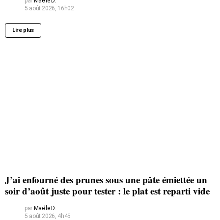
par
Maëlle D.
5 août 2026, 16h02
Lire plus
J’ai enfourné des prunes sous une pâte émiettée un
soir d’août juste pour tester : le plat est reparti vide
par
Maëlle D.
5 août 2026, 4h45