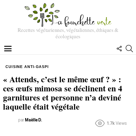
Recettes végétariennes, végétaliennes, éthiques &
écologiques
SUIVEZ
R
NOUS
Menu
CUISINE ANTI-GASPI
« Attends, c’est le même œuf ? » :
ces œufs mimosa se déclinent en 4
garnitures et personne n’a deviné
laquelle était végétale
par
Maëlle D.
1.7k
Views