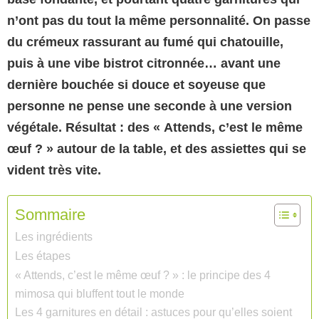
n’ont pas du tout la même personnalité. On passe
du crémeux rassurant au fumé qui chatouille,
puis à une vibe bistrot citronnée… avant une
dernière bouchée si douce et soyeuse que
personne ne pense une seconde à une version
végétale. Résultat : des « Attends, c’est le même
œuf ? » autour de la table, et des assiettes qui se
vident très vite.
Sommaire
Les ingrédients
Les étapes
« Attends, c’est le même œuf ? » : le principe des 4
mimosa qui bluffent tout le monde
Les 4 garnitures en détail : astuces pour qu’elles soient